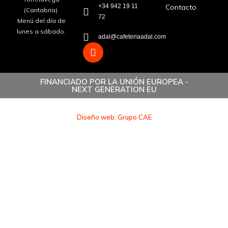
+34 942 19 11
Contacto
(Cantabria).
72
Menú del día de
lunes a sábado.
adal@cafeteriaadal.com
FINANCIADO POR LA UNIÓN EUROPEA -
NEXT GENERATION EU
Diseño web: Grupo CAE