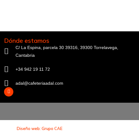
Dónde estamos
C/ La Espina, parcela 30 39316, 39300 Torrelavega,
Cantabria
+34 942 19 11 72
adal@cafeteriaadal.com
Diseño web: Grupo CAE